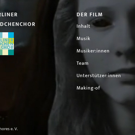
RLINER
DER FILM
DCHENCHOR
Inhalt
Musik
Musiker:innen
Team
Unterstützer:innen
Making-of
ores e. V.