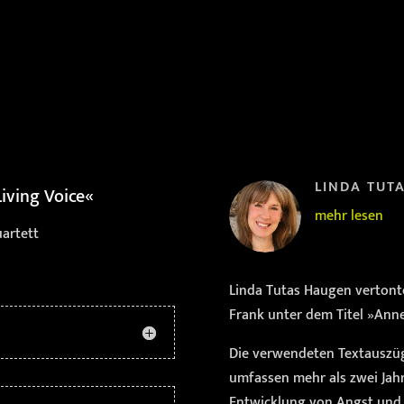
LINDA TUT
iving Voice«
mehr lesen
uartett
Linda Tutas Haugen verton
Frank unter dem Titel »Anne 
Die verwendeten Textauszüg
umfassen mehr als zwei Jahr
Entwicklung von Angst und 