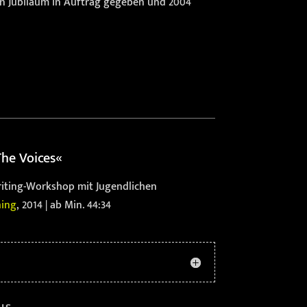
en Jubiläum in Auftrag gegeben und 2004
he Voices«
riting-Workshop mit Jugendlichen
hing
, 2014 | ab Min. 44:34