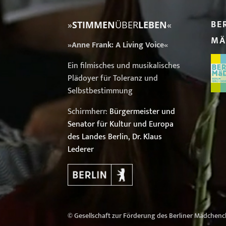
BE
»
STIMMEN
ÜBER
LEBEN
«
MÄ
»Anne Frank: A Living Voice«
Ein filmisches und musikalisches
Plädoyer für Toleranz und
Selbstbestimmung
Schirmherr:
Bürgermeister und
Senator für Kultur und Europa
des Landes Berlin, Dr. Klaus
Lederer
© Gesellschaft zur Förderung des Berliner Mädchench