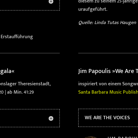
diesem zu seinem 25-jährig
uraufgeführt.
Quelle: Linda Tutas Haugen
r Erstaufführung
egala«
Jim Papoulis
»We Are T
onslager Theresienstadt,
inspiriert von einem Songw
0 | ab Min. 41:29
Santa Barbara Music Publis
WE ARE THE VOICES